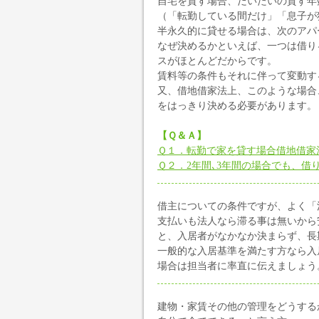
自宅を貸す場合、だいたいの貸す年
（「転勤している間だけ」「息子が
半永久的に貸せる場合は、次のアパ
なぜ決めるかといえば、一つは借り
スがほとんどだからです。
賃料等の条件もそれに伴って変動す
又、借地借家法上、このような場合
をはっきり決める必要があります。
【Ｑ＆Ａ】
Ｑ１．転勤で家を貸す場合借地借家
Ｑ２．2年間､3年間の場合でも、借
借主についての条件ですが、よく「
支払いも法人なら滞る事は無いから
と、入居者がなかなか決まらず、長
一般的な入居基準を満たす方なら入
場合は担当者に率直に伝えましょう
建物・家賃その他の管理をどうする