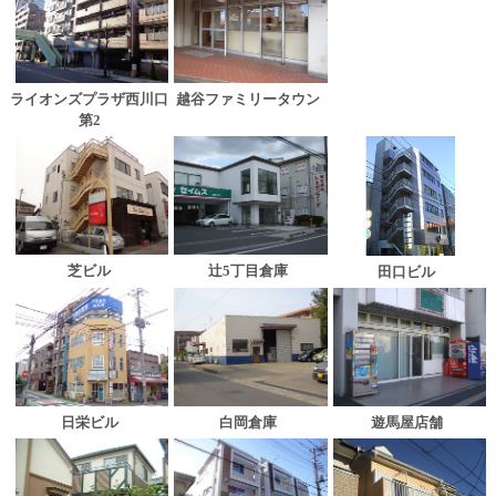
ライオンズプラザ西川口
越谷ファミリータウン
第2
芝ビル
辻5丁目倉庫
田口ビル
日栄ビル
白岡倉庫
遊馬屋店舗