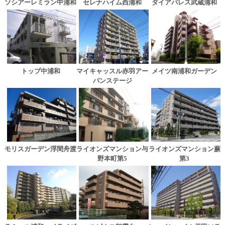
ソシアーレミラン中浦和
セレナハイム西浦和
ダイアパレス武蔵浦和
トップ中浦和
マイキャッスル赤羽アー
メイツ南浦和ガーデン
バンステージ
ライオンズマンション与
ライオンズマンション蕨
モリスガーデン浮間舟渡
野本町第5
第3