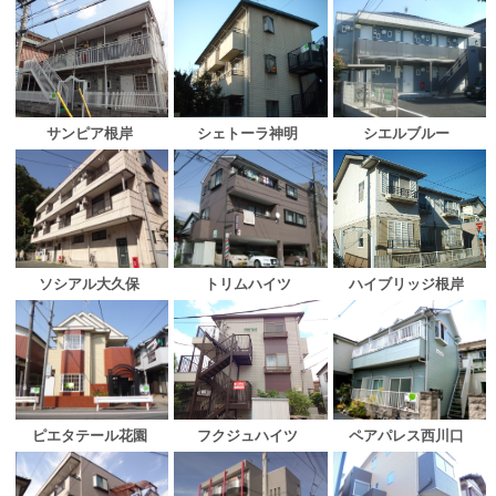
サンピア根岸
シェトーラ神明
シエルブルー
ソシアル大久保
トリムハイツ
ハイブリッジ根岸
フクジュハイツ
ピエタテール花園
ペアパレス西川口