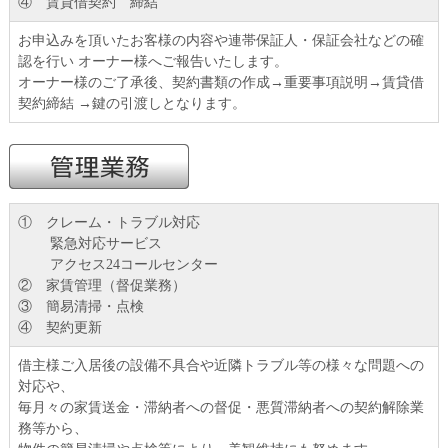
④ 賃貸借契約 締結
お申込みを頂いたお客様の内容や連帯保証人・保証会社などの確
認を行い オーナー様へご報告いたします。
オーナー様のご了承後、契約書類の作成→重要事項説明→賃貸借
契約締結 →鍵の引渡しとなります。
① クレーム・トラブル対応
緊急対応サービス
アクセス24コールセンター
② 家賃管理（督促業務）
③ 簡易清掃・点検
④ 契約更新
借主様ご入居後の設備不具合や近隣トラブル等の様々な問題への
対応や、
毎月々の家賃送金・滞納者への督促・悪質滞納者への契約解除業
務等から、