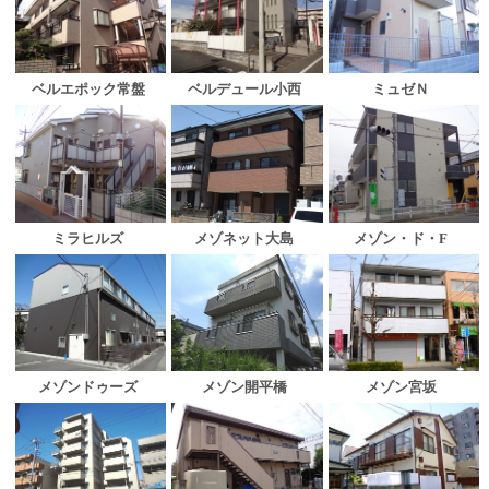
ベルエポック常盤
ベルデュール小西
ミュゼＮ
ミラヒルズ
メゾネット大島
メゾン・ド・F
メゾンドゥーズ
メゾン開平橋
メゾン宮坂