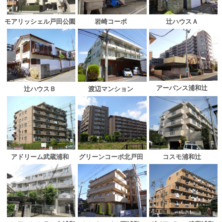
モアリッシェル戸田公園
岩崎コーポ
辻ハウスＡ
アーバンス浦和辻
辻ハウスＢ
渡辺マンション
アドリーム武蔵浦和
グリーンコーポ北戸田
コスモ浦和辻