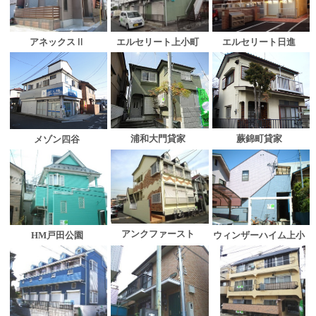
アネックスⅡ
エルセリート上小町
エルセリート日進
浦和大門貸家
蕨錦町貸家
メゾン四谷
アンクファースト
HM戸田公園
ウィンザーハイム上小