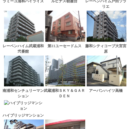
ラミーユ浦和ハイライズ
ルピナス朝霞台
レーベンハイム戸田ソラ
リエ
レーベンハイム武蔵浦和
第11ユーセードムス
藤和シティコープ大宮宮
弐番館
原
南浦和センチュリーマン
武蔵浦和ＳＫＹ＆ＧＡＲ
アーバンハイツ高橋
ション
ＤＥＮ
ハイブリッジマンション